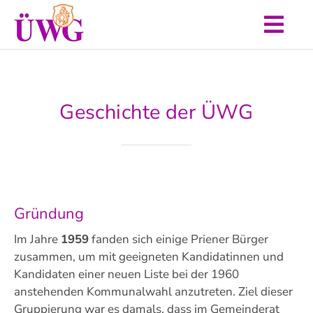
Zum
Inhalt
Togg
springen
Start
Navi
Aktuelles
Geschichte der ÜWG
Unser Programm
Über uns
Termine
Gründung
Kontakt
Im Jahre
1959
fanden sich einige Priener Bürger
zusammen, um mit geeigneten Kandidatinnen und
Kandidaten einer neuen Liste bei der 1960
anstehenden Kommunalwahl anzutreten. Ziel dieser
Gruppierung war es damals, dass im Gemeinderat