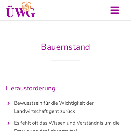
Zum
Inhalt
Togg
springen
Start
Navi
Aktuelles
Bauernstand
Unser Programm
Über uns
Termine
Herausforderung
Kontakt
Bewusstsein für die Wichtigkeit der
Landwirtschaft geht zurück
Es fehlt oft das Wissen und Verständnis um die