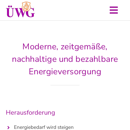
Zum
Inhalt
Togg
springen
Start
Navi
Aktuelles
Moderne, zeitgemäße,
Unser Programm
nachhaltige und bezahlbare
Über uns
Energieversorgung
Termine
Kontakt
Herausforderung
Energiebedarf wird steigen